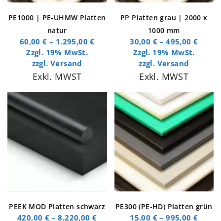
PE1000 | PE-UHMW Platten
PP Platten grau | 2000 x
natur
1000 mm
60,00
€
–
1.295,00
€
30,00
€
–
495,00
€
Zzgl. 19% MwSt.
Zzgl. 19% MwSt.
zzgl.
Versand
zzgl.
Versand
Exkl. MWST
Exkl. MWST
PEEK MOD Platten schwarz
PE300 (PE-HD) Platten grün
420,00
€
–
8.220,00
€
15,00
€
–
995,00
€