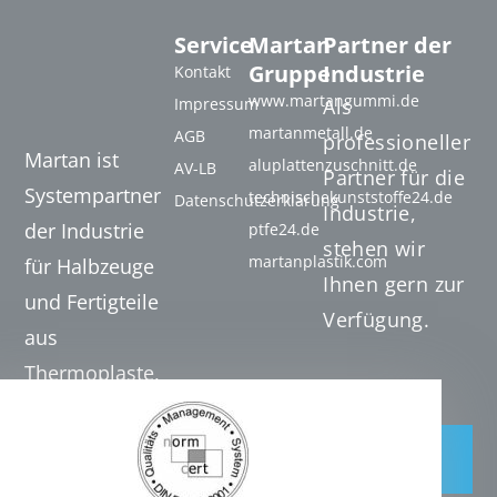
Service
Martan
Partner der
Gruppe
Industrie
Kontakt
www.martangummi.de
Impressum
Als
martanmetall.de
AGB
professioneller
Martan ist
aluplattenzuschnitt.de
AV-LB
Partner für die
Systempartner
technischekunststoffe24.de
Datenschutzerklärung
Industrie,
der Industrie
ptfe24.de
stehen wir
martanplastik.com
für Halbzeuge
Ihnen gern zur
und Fertigteile
Verfügung.
aus
Thermoplaste,
Duroplaste und
Hochleistungskunststoffen.
Jetzt
anfragen
Tel. +49 (0) 7131 20
32 061