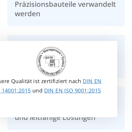
Präzisionsbauteile verwandelt
werden
Erfolgreiche
Kunststoffanwendung in der
Automobilindustrie
ere Qualität ist zertifiziert nach
DIN EN
 14001:2015
und
DIN EN ISO 9001:2015
Kunststoffe für die
Elektrotechnik: Isolierende
und leitfähige Lösungen