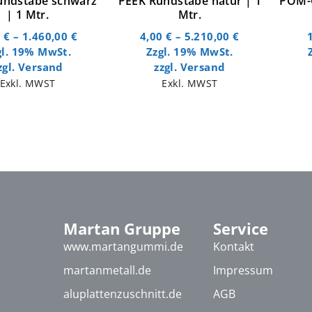
undstäbe schwarz
PEEK Rundstäbe natur | 1
POM-C
| 1 Mtr.
Mtr.
0
€
–
1.460,00
€
4,00
€
–
5.210,00
€
gl. 19% MwSt.
Zzgl. 19% MwSt.
zgl.
Versand
zzgl.
Versand
Exkl. MWST
Exkl. MWST
Martan Gruppe
Service
www.martangummi.de
Kontakt
martanmetall.de
Impressum
aluplattenzuschnitt.de
AGB