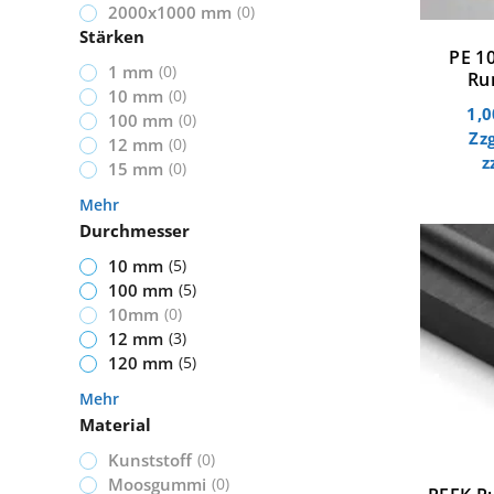
2000x1000 mm
(
0
)
Stärken
PE 1
1 mm
(
0
)
Ru
10 mm
(
0
)
1,
100 mm
(
0
)
Zz
12 mm
(
0
)
z
15 mm
(
0
)
Mehr
Durchmesser
10 mm
(
5
)
100 mm
(
5
)
10mm
(
0
)
12 mm
(
3
)
120 mm
(
5
)
Mehr
Material
Kunststoff
(
0
)
Moosgummi
(
0
)