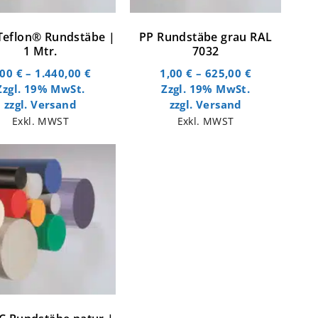
Teflon® Rundstäbe |
PP Rundstäbe grau RAL
1 Mtr.
7032
,00
€
–
1.440,00
€
1,00
€
–
625,00
€
Zzgl. 19% MwSt.
Zzgl. 19% MwSt.
zzgl.
Versand
zzgl.
Versand
Exkl. MWST
Exkl. MWST