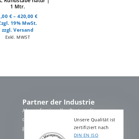
 Rundstäbe natur |
1 Mtr.
1,00
€
–
420,00
€
Zzgl. 19% MwSt.
zzgl.
Versand
Exkl. MWST
Partner der Industrie
Als professioneller Partner für
die Industrie, stehen wir Ihnen
Unsere Qualität ist
gern zur Verfügung.
zertifiziert nach
DIN EN ISO