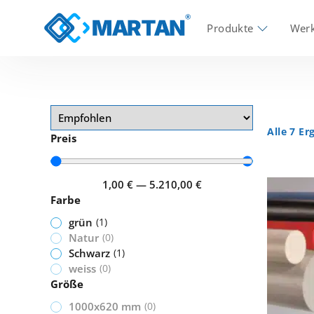
Produkte
Werk
Alle 7 E
Preis
1,00
€
—
5.210,00
€
Farbe
grün
(
1
)
Natur
(
0
)
Schwarz
(
1
)
weiss
(
0
)
Größe
1000x620 mm
(
0
)