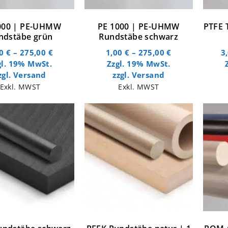
000 | PE-UHMW
PE 1000 | PE-UHMW
PTFE 
ndstäbe grün
Rundstäbe schwarz
00
€
–
275,00
€
1,00
€
–
275,00
€
3
gl. 19% MwSt.
Zzgl. 19% MwSt.
zgl.
Versand
zzgl.
Versand
Exkl. MWST
Exkl. MWST