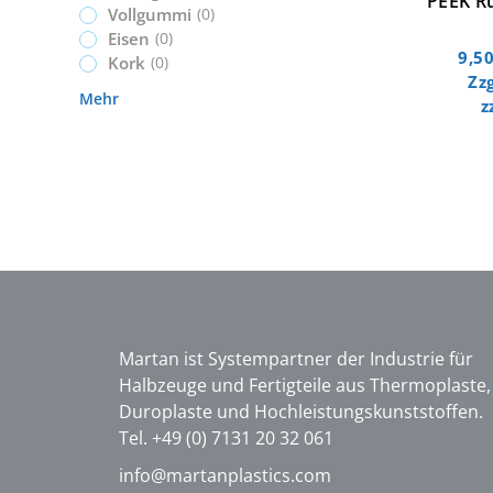
PEEK R
Vollgummi
(
0
)
Eisen
(
0
)
9,5
Kork
(
0
)
Zz
Mehr
z
Martan ist Systempartner der Industrie für
Halbzeuge und Fertigteile aus Thermoplaste,
Duroplaste und Hochleistungskunststoffen.
Tel. +49 (0) 7131 20 32 061
info@martanplastics.com