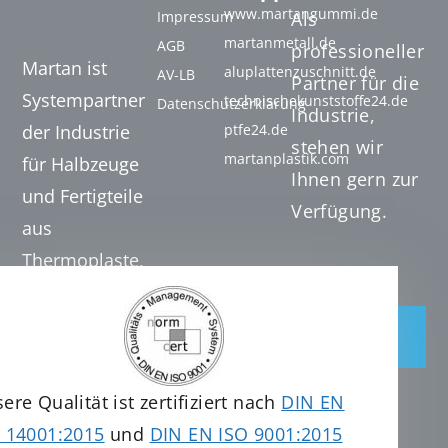
www.martangummi.de
Impressum
Als
martanmetall.de
AGB
professioneller
Martan ist
aluplattenzuschnitt.de
AV-LB
Partner für die
Systempartner
technischekunststoffe24.de
Datenschutzerklärung
Industrie,
der Industrie
ptfe24.de
stehen wir
martanplastik.com
für Halbzeuge
Ihnen gern zur
und Fertigteile
Verfügung.
aus
Thermoplaste,
Duroplaste und
Hochleistungskunststoffen.
Jetzt
anfragen
Tel. +49 (0) 7131 20
32 061
ere Qualität ist zertifiziert nach
DIN EN
info@martanplastics.com
 14001:2015
und
DIN EN ISO 9001:2015