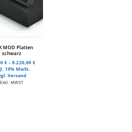
K MOD Platten
schwarz
00
€
–
8.220,00
€
gl. 19% MwSt.
zgl.
Versand
Exkl. MWST