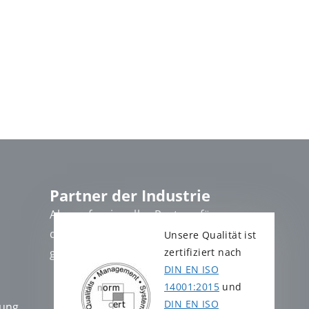
Partner der Industrie
Als professioneller Partner für
die Industrie, stehen wir Ihnen
Unsere Qualität ist
zertifiziert nach
gern zur Verfügung.
DIN EN ISO
14001:2015
und
DIN EN ISO
rung