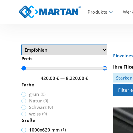
Produkte
Werk
Einzelne
Preis
Ihre Filt
Stärken
420,00
€
—
8.220,00
€
Farbe
Filter 
grün
(
0
)
Natur
(
0
)
Schwarz
(
0
)
weiss
(
0
)
Größe
1000x620 mm
(
1
)