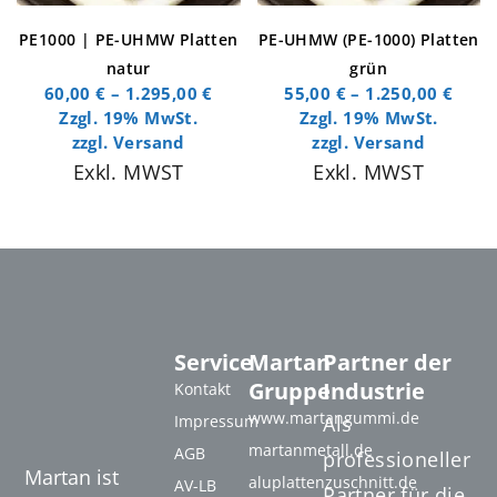
PE1000 | PE-UHMW Platten
PE-UHMW (PE-1000) Platten
natur
grün
60,00
€
–
1.295,00
€
55,00
€
–
1.250,00
€
Zzgl. 19% MwSt.
Zzgl. 19% MwSt.
zzgl.
Versand
zzgl.
Versand
Exkl. MWST
Exkl. MWST
Service
Martan
Partner der
Gruppe
Industrie
Kontakt
www.martangummi.de
Impressum
Als
martanmetall.de
AGB
professioneller
Martan ist
aluplattenzuschnitt.de
AV-LB
Partner für die