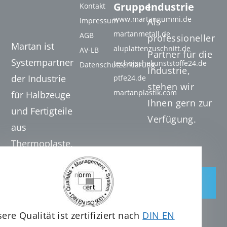
Gruppe
Industrie
Kontakt
www.martangummi.de
Impressum
Als
martanmetall.de
AGB
professioneller
Martan ist
aluplattenzuschnitt.de
AV-LB
Partner für die
Systempartner
technischekunststoffe24.de
Datenschutzerklärung
Industrie,
der Industrie
ptfe24.de
stehen wir
martanplastik.com
für Halbzeuge
Ihnen gern zur
und Fertigteile
Verfügung.
aus
Thermoplaste,
Duroplaste und
Hochleistungskunststoffen.
Jetzt
anfragen
Tel. +49 (0) 7131 20
32 061
ere Qualität ist zertifiziert nach
DIN EN
info@martanplastics.com