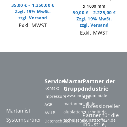
35,00
€
–
1.350,00
€
x 1000 mm
Zzgl. 19% MwSt.
50,00
€
–
2.225,00
€
zzgl.
Versand
Zzgl. 19% MwSt.
Exkl. MWST
zzgl.
Versand
Exkl. MWST
Service
Martan
Partner der
Gruppe
Industrie
Kontakt
www.martangummi.de
Impressum
Als
martanmetall.de
AGB
professioneller
Martan ist
aluplattenzuschnitt.de
AV-LB
Partner für die
Systempartner
technischekunststoffe24.de
Datenschutzerklärung
Industrie,