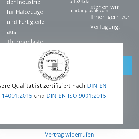
der Industrie
ptfe24.de
stehen wir
martanplastik.com
für Halbzeuge
Ihnen gern zur
und Fertigteile
Verfügung.
aus
Thermoplaste,
Duroplaste und
Hochleistungskunststoffen.
Jetzt
anfragen
Tel. +49 (0) 7131 20
32 061
ere Qualität ist zertifiziert nach
DIN EN
info@martanplastics.com
 14001:2015
und
DIN EN ISO 9001:2015
Vertrag widerrufen