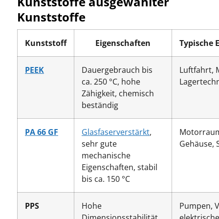
Kunststoffe ausgewählter
Kunststoffe
Kunststoff
Eigenschaften
Typische 
PEEK
Dauergebrauch bis
Luftfahrt,
ca. 250 °C, hohe
Lagertechn
Zähigkeit, chemisch
beständig
PA 66 GF
Glasfaserverstärkt
,
Motorrau
sehr gute
Gehäuse, 
mechanische
Eigenschaften, stabil
bis ca. 150 °C
PPS
Hohe
Pumpen, Ve
Dimensionsstabilität,
elektrisch