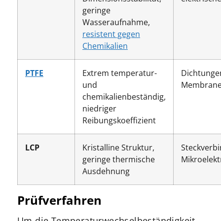
geringe
Wasseraufnahme,
resistent gegen
Chemikalien
PTFE
Extrem temperatur-
Dichtungen
und
Membran
chemikalienbeständig,
niedriger
Reibungskoeffizient
LCP
Kristalline Struktur,
Steckverbi
geringe thermische
Mikroelekt
Ausdehnung
Prüfverfahren
Um die Temperaturwechselbeständigkeit