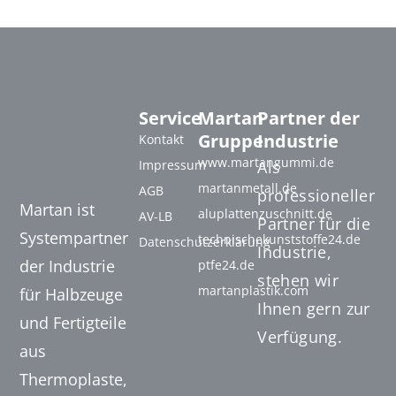
Service
Martan
Partner der
Gruppe
Industrie
Kontakt
www.martangummi.de
Impressum
Als
martanmetall.de
AGB
professioneller
Martan ist
aluplattenzuschnitt.de
AV-LB
Partner für die
Systempartner
technischekunststoffe24.de
Datenschutzerklärung
Industrie,
der Industrie
ptfe24.de
stehen wir
martanplastik.com
für Halbzeuge
Ihnen gern zur
und Fertigteile
Verfügung.
aus
Thermoplaste,